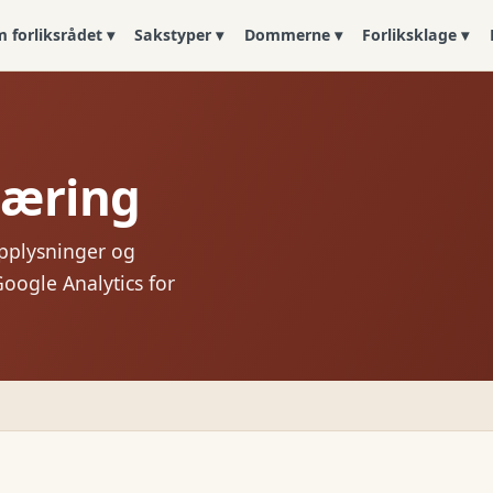
 forliksrådet ▾
Sakstyper ▾
Dommerne ▾
Forliksklage ▾
læring
opplysninger og
Google Analytics for