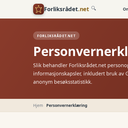
Forliksrådet
.net
🔍
Om
FORLIKSRÅDET.NET
Personvernerk
Slik behandler Forliksrådet.net person
informasjonskapsler, inkludert bruk av 
anonym besøksstatistikk.
Hjem
Personvernerklæring