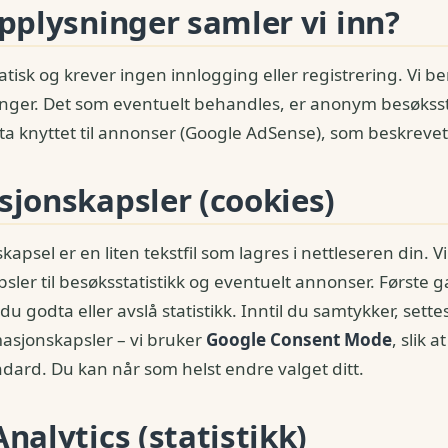
pplysninger samler vi inn?
atisk og krever ingen innlogging eller registrering. Vi b
ger. Det som eventuelt behandles, er anonym besøkssta
ata knyttet til annonser (Google AdSense), som beskrevet
sjonskapsler (cookies)
apsel er en liten tekstfil som lagres i nettleseren din. V
sler til besøksstatistikk og eventuelt annonser. Første
du godta eller avslå statistikk. Inntil du samtykker, sett
rmasjonskapsler – vi bruker
Google Consent Mode
, slik 
ndard. Du kan når som helst endre valget ditt.
nalytics (statistikk)