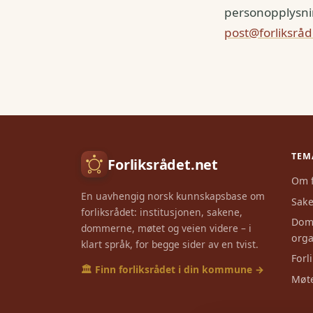
personopplysni
post@forliksråd
TEM
Forliksrådet.net
Om f
En uavhengig norsk kunnskapsbase om
Sake
forliksrådet: institusjonen, sakene,
Dom
dommerne, møtet og veien videre – i
orga
klart språk, for begge sider av en tvist.
Forl
🏛️ Finn forliksrådet i din kommune →
Møte