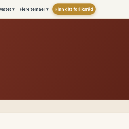
Møtet ▾
Flere temaer ▾
Finn ditt forliksråd