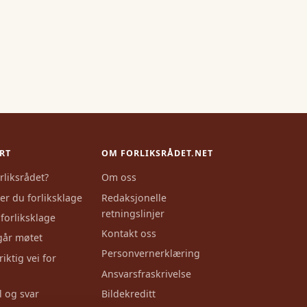
RT
OM FORLIKSRÅDET.NET
rliksrådet?
Om oss
er du forliksklage
Redaksjonelle
retningslinjer
 forliksklage
Kontakt oss
egår møtet
Personvernerklæring
riktig vei for
Ansvarsfraskrivelse
 og svar
Bildekreditt