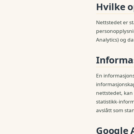
Hvilke o
Nettstedet er st
personopplysnin
Analytics) og d
Informa
En informasjonsk
informasjonskap
nettstedet, kan 
statistikk-info
avslått som sta
Google A