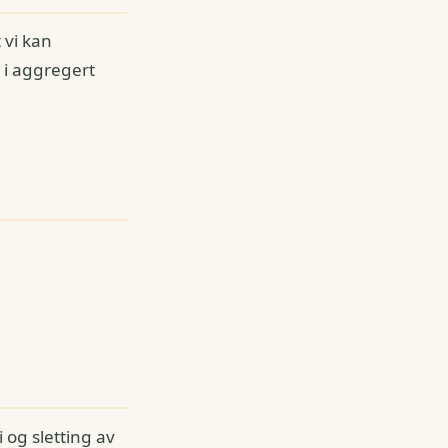
 vi kan
 i aggregert
 og sletting av