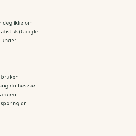
er deg ikke om
tistikk (Google
 under.
i bruker
 gang du besøker
es ingen
at sporing er