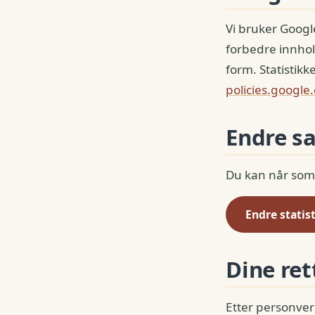
Vi bruker Google
forbedre innho
form. Statistik
policies.google
Endre s
Du kan når som h
Endre stati
Dine ret
Etter personver