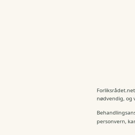
Forliksrådet.ne
nødvendig, og v
Behandlingsansv
personvern, ka