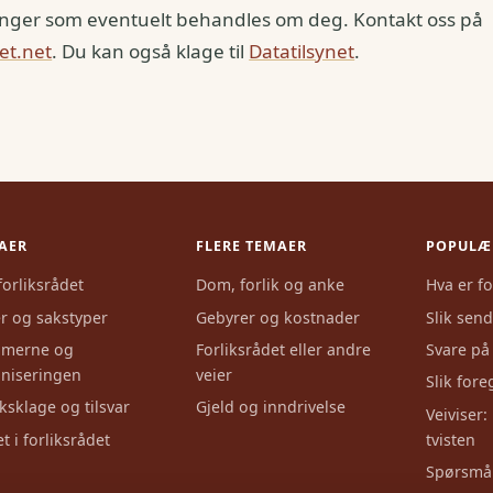
nger som eventuelt behandles om deg. Kontakt oss på
et.net
. Du kan også klage til
Datatilsynet
.
AER
FLERE TEMAER
POPULÆ
orliksrådet
Dom, forlik og anke
Hva er fo
r og sakstyper
Gebyrer og kostnader
Slik send
merne og
Forliksrådet eller andre
Svare på
niseringen
veier
Slik for
iksklage og tilsvar
Gjeld og inndrivelse
Veiviser: 
t i forliksrådet
tvisten
Spørsmål