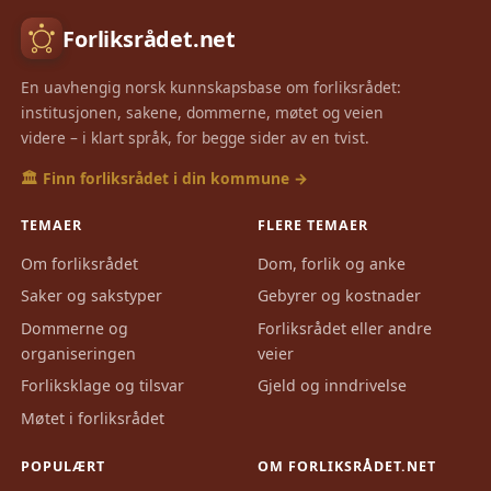
Forliksrådet.net
En uavhengig norsk kunnskapsbase om forliksrådet:
institusjonen, sakene, dommerne, møtet og veien
videre – i klart språk, for begge sider av en tvist.
🏛️ Finn forliksrådet i din kommune →
TEMAER
FLERE TEMAER
Om forliksrådet
Dom, forlik og anke
Saker og sakstyper
Gebyrer og kostnader
Dommerne og
Forliksrådet eller andre
organiseringen
veier
Forliksklage og tilsvar
Gjeld og inndrivelse
Møtet i forliksrådet
POPULÆRT
OM FORLIKSRÅDET.NET