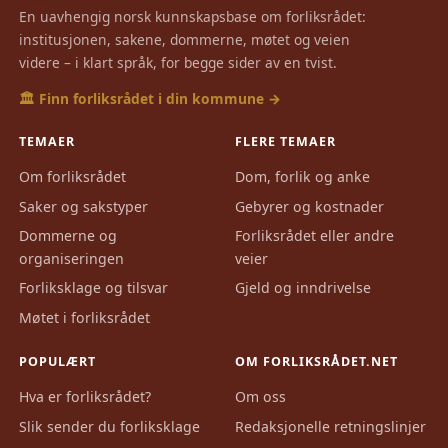
En uavhengig norsk kunnskapsbase om forliksrådet:
institusjonen, sakene, dommerne, møtet og veien
videre – i klart språk, for begge sider av en tvist.
🏛️ Finn forliksrådet i din kommune →
TEMAER
FLERE TEMAER
Om forliksrådet
Dom, forlik og anke
Saker og sakstyper
Gebyrer og kostnader
Dommerne og
Forliksrådet eller andre
organiseringen
veier
Forliksklage og tilsvar
Gjeld og inndrivelse
Møtet i forliksrådet
POPULÆRT
OM FORLIKSRÅDET.NET
Hva er forliksrådet?
Om oss
Slik sender du forliksklage
Redaksjonelle retningslinjer